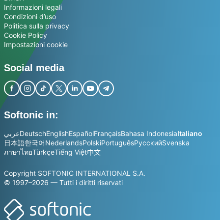
Informazioni legali
Condizioni d’uso
Politica sulla privacy
Cookie Policy
Impostazioni cookie
Social media
Softonic in:
عربي
Deutsch
English
Español
Français
Bahasa Indonesia
Italiano
日本語
한국어
Nederlands
Polski
Português
Русский
Svenska
ภาษาไทย
Türkçe
Tiếng Việt
中文
Copyright SOFTONIC INTERNATIONAL S.A.
© 1997–2026 — Tutti i diritti riservati