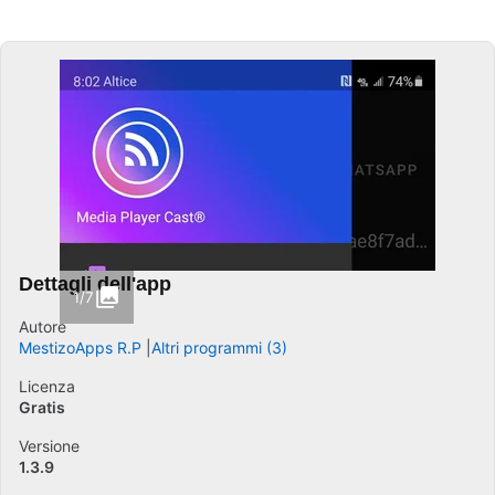
Dettagli dell'app
1/7
Autore
MestizoApps R.P
Altri programmi (3)
Licenza
Gratis
Versione
1.3.9