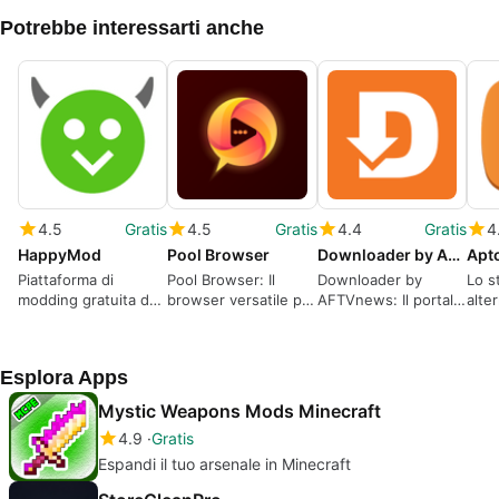
Potrebbe interessarti anche
4.5
Gratis
4.5
Gratis
4.4
Gratis
4
HappyMod
Pool Browser
Downloader by AFTVnews
Apt
Piattaforma di
Pool Browser: Il
Downloader by
Lo s
modding gratuita da
browser versatile per
AFTVnews: Il portale
alte
usare
Android
per i tuoi contenuti
cent
preferiti.
grat
Esplora Apps
Mystic Weapons Mods Minecraft
4.9
Gratis
Espandi il tuo arsenale in Minecraft